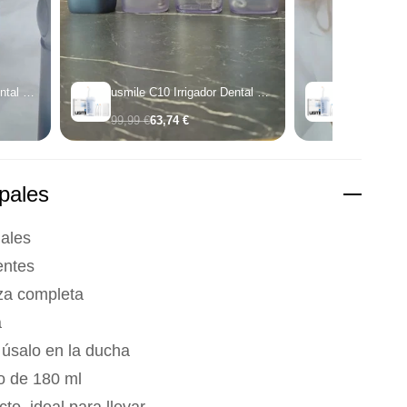
usmile C10 Irrigador Dental Portátil
usmile C10 Irrigador Dental Portátil
99,99 €
63,74 €
99,99 €
63,7
ipales
iales
entes
eza completa
a
 úsalo en la ducha
o de 180 ml
to, ideal para llevar