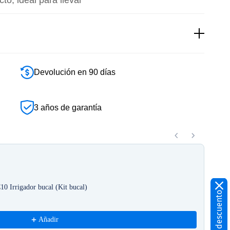
Devolución en 90 días
3 años de garantía
ns to navigate through product recommendations, or scroll hor
10 Irrigador bucal (Kit bucal)
Cabe
2ud(
16,9
Añadir