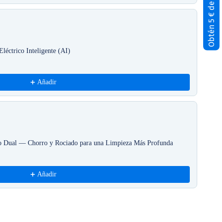
Obtén 5 € de descuento
léctrico Inteligente (AI)
usmi
Azu
63,7
Añadir
jo Dual — Chorro y Rociado para una Limpieza Más Profunda
usmi
2ud(
19,9
Añadir