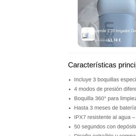
99,99 €
63,74 €
Características princ
Incluye 3 boquillas espec
4 modos de presión difer
Boquilla 360° para limpi
Hasta 3 meses de baterí
IPX7 resistente al agua –
50 segundos con depósit
Diseño extraíble y compac