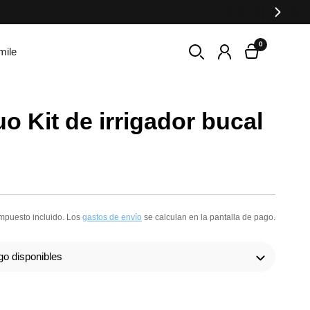
0
mile
o Kit de irrigador bucal
mpuesto incluido. Los
gastos de envío
se calculan en la pantalla de pago.
go disponibles