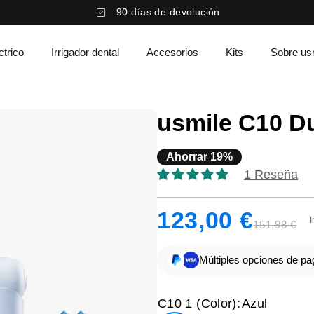
90 días de devolución
ctrico
Irrigador dental
Accesorios
Kits
Sobre us
usmile C10 Du
Ahorrar 19%
1 Reseña
123,00 €
I
151,98 €
Múltiples opciones de pa
C10 1 (Color):
Azul