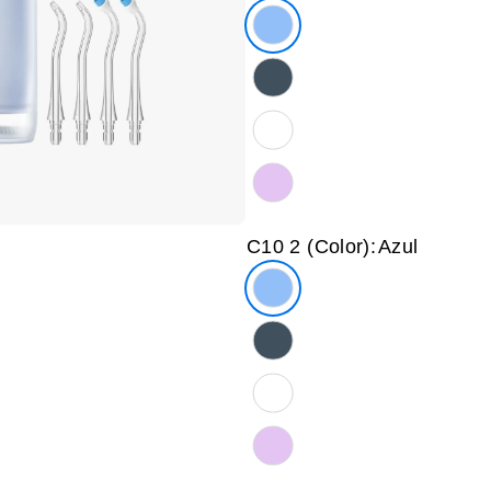
C10 2 (Color):
Azul